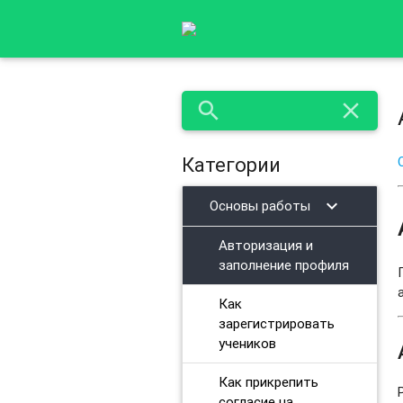
search
close
Категории
chevron_right
Основы работы
Авторизация и
заполнение профиля
Как
зарегистрировать
учеников
Как прикрепить
согласие на